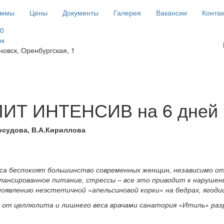
аммы
Цены
Документы
Галерея
Вакансии
Конта
90
ок
новск, Оренбургская, 1
Т ИНТЕНСИВ на 6 дней
осудова, В.А.Кириллова
а беспокоят большинство современных женщин, независимо от 
лансированное питание, стрессы – все это приводит к нарушен
оявлению неэстетичной «апельсиновой корки» на бедрах, ягоди
н от целлюлита и лишнего веса врачами санатория «Итиль» р