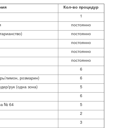
ния
Кол-во процедур
1
и
постоянно
тарианство)
постоянно
постоянно
постоянно
постоянно
6
рь/лимон, розмарин)
6
дер/рук (одна зона)
5
6
ма № 64
5
2
3