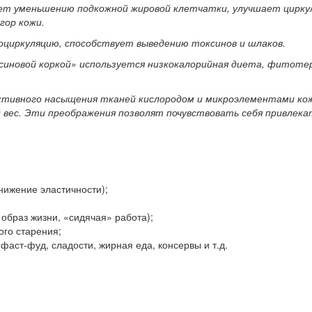
ет уменьшению подкожной жировой клетчатки, улучшает цирку
гор кожи.
оциркуляцию, способствует выведению токсинов и шлаков.
синовой коркой» используется низкокалорийная диета, фитотер
ктивного насыщения тканей кислородом и микроэлементами кож
вес. Эти преображения позволят почувствовать себя привлекат
нижение эластичности);
браз жизни, «сидячая» работа);
го старения;
аст-фуд, сладости, жирная еда, консервы и т.д.