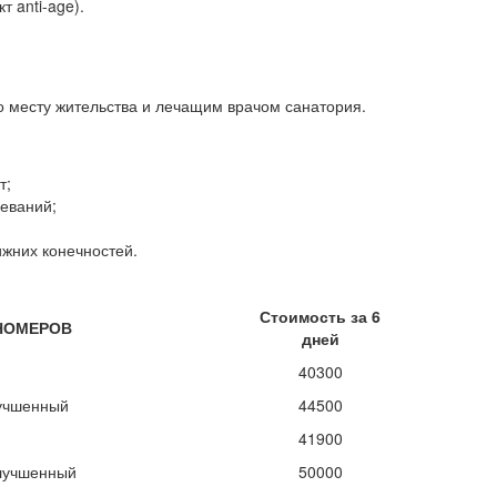
 anti-age).
 месту жительства и лечащим врачом санатория.
т;
еваний;
ижних конечностей.
Стоимость за 6
НОМЕРОВ
дней
40300
учшенный
44500
41900
лучшенный
50000