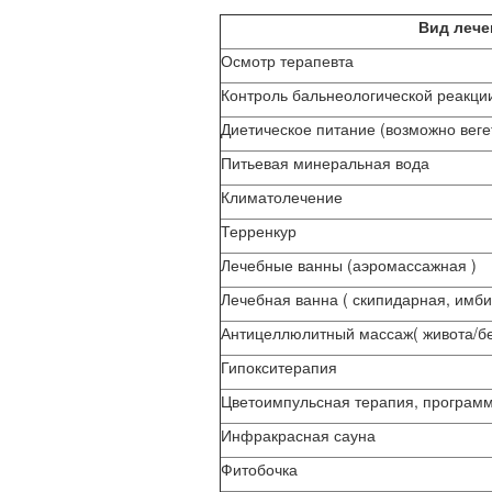
Вид лече
Осмотр терапевта
Контроль бальнеологической реакци
Диетическое питание (возможно веге
Питьевая минеральная вода
Климатолечение
Терренкур
Лечебные ванны (аэромассажная )
Лечебная ванна ( скипидарная, имби
Антицеллюлитный массаж( живота/бе
Гипокситерапия
Цветоимпульсная терапия, програм
Инфракрасная сауна
Фитобочка