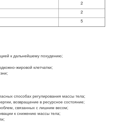
2
2
5
нцией к дальнейшему похудению;
одкожно-жировой клетчатки;
зни;
пасных способах регулирования массы тела;
ергии, возвращение в ресурсное состояние;
роблем, связанных с лишним весом;
ивации к снижению массы тела;
ти;